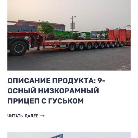
И
ВСАСЫВАЮЩЕЙ
НАСАДКИ
ДЛЯ
ПОДМЕТАЛЬНЫХ
МАШИН
С
МОКРОЙ
И
СУХОЙ
ДОРОГОЙ
ВО
ОПИСАНИЕ ПРОДУКТА: 9-
ВРЕМЯ
РАБОТЫ
ОСНЫЙ НИЗКОРАМНЫЙ
НА
ПРИЦЕП С ГУСЬКОМ
СУХОЙ
ДОРОГЕ?
ОПИСАНИЕ
ЧИТАТЬ ДАЛЕЕ
ПРОДУКТА:
9-
ОСНЫЙ