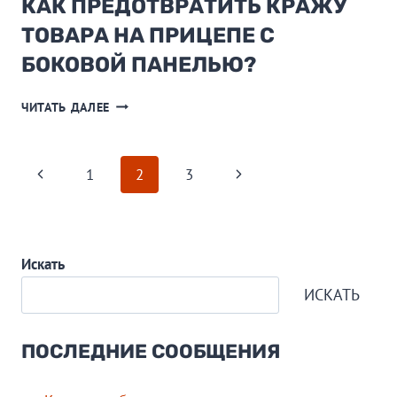
КАК ПРЕДОТВРАТИТЬ КРАЖУ
ТОВАРА НА ПРИЦЕПЕ С
БОКОВОЙ ПАНЕЛЬЮ?
КАК
ЧИТАТЬ ДАЛЕЕ
ПРЕДОТВРАТИТЬ
КРАЖУ
ТОВАРА
PAGE
Previous
Next
1
2
3
НА
ПРИЦЕПЕ
Page
Page
NAVIGATION
С
БОКОВОЙ
ПАНЕЛЬЮ?
Искать
ИСКАТЬ
ПОСЛЕДНИЕ СООБЩЕНИЯ