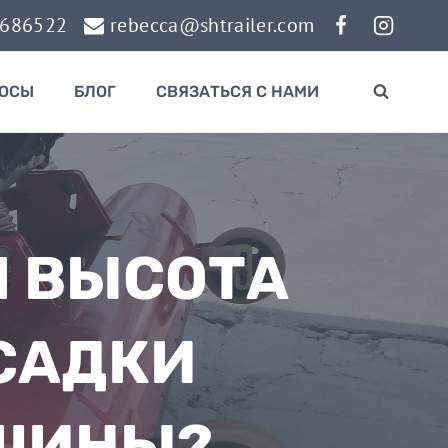
0686522
rebecca@shtrailer.com
РОСЫ
БЛОГ
СВЯЗАТЬСЯ С НАМИ
Я ВЫСОТА
САДКИ
ШИНЫ?