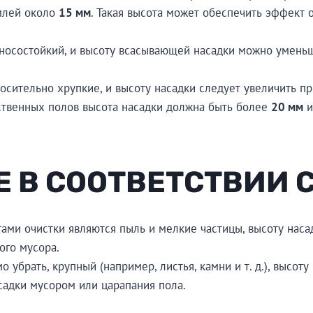
млей около
15 мм
. Такая высота может обеспечить эффект 
зносостойкий, и высоту всасывающей насадки можно умен
носительно хрупкие, и высоту насадки следует увеличить 
ественных полов высота насадки должна быть более
20 мм
и
Е В СООТВЕТСТВИИ 
тами очистки являются пыль и мелкие частицы, высоту на
ого мусора.
о убрать, крупный (например, листья, камни и т. д.), высо
садки мусором или царапания пола.