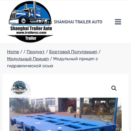
Skip
to
content
SHANGHAI TRAILER AUTO
Home
/
/
Продукт
/
Бортовой Полуприцеп
/
Модульный Прицеп
/
Модульный прицеп с
гидравлической осью