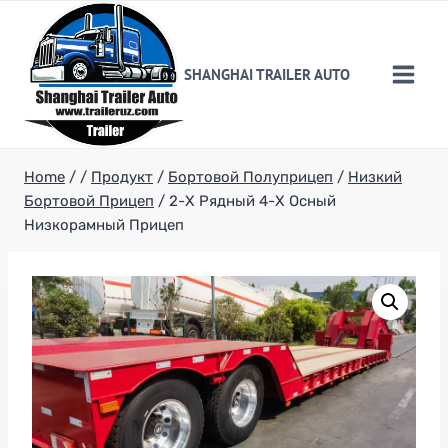
Skip
to
content
SHANGHAI TRAILER AUTO
Home
/
/
Продукт
/
Бортовой Полуприцеп
/
Низкий
Бортовой Прицеп
/
2-Х Рядный 4-Х Осный
Низкорамный Прицеп