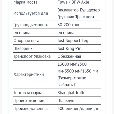
Марка моста
Fuwa / BPW Axle
Экскаватор Бульдозер
Используется для
Грузовик Транспорт
Грузоподъемность
30-200 тонн
Гусеница
Гусеница
Опорная нога
Jost Support Leg
Шкворень
Jost King Pin
Транспорт Упаковка
Обнаженная
13000 мм*2500
мм-3500 мм*1650 мм
Характеристики
(Размер можно
выбрать f
Торговая марка
Shanghai Trailer
Происхождение
Шаньдун
Производственная
500 единиц/единиц в