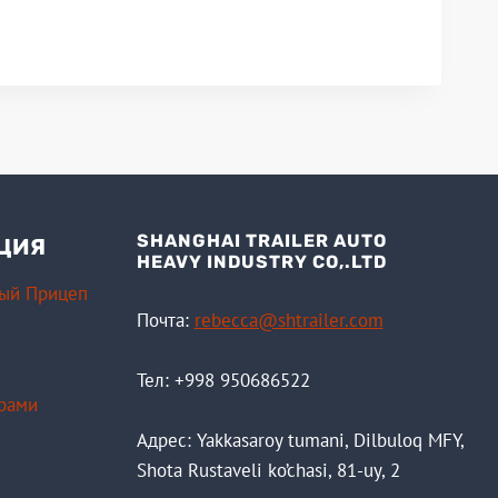
SHANGHAI TRAILER AUTO
ЦИЯ
HEAVY INDUSTRY CO,.LTD
ный Прицеп
Почта:
rebecca@shtrailer.com
Тел: +998 950686522
рами
Адрес: Yakkasaroy tumani, Dilbuloq MFY,
Shota Rustaveli ko’chasi, 81-uy, 2