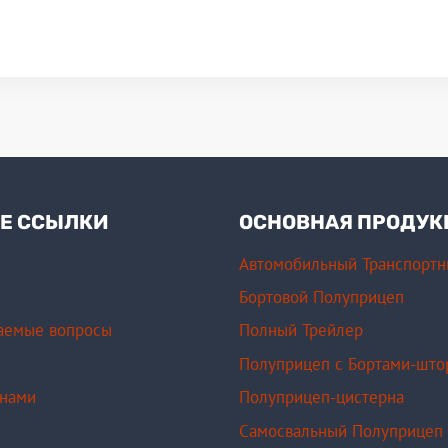
Е ССЫЛКИ
ОСНОВНАЯ ПРОДУК
Автомобильный Транспорт
Бортовой Полуприцеп
ваемые вопросы
Полный Трейлер
Полуприцеп с Бортами-што
 нами
Полуприцеп-цистерна
Самосвальный Полуприцеп