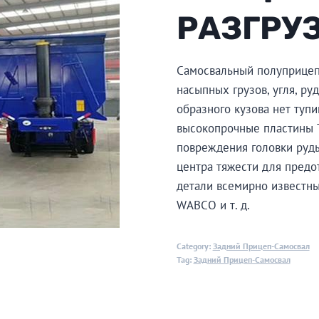
РАЗГРУ
Самосвальный полуприцеп 
насыпных грузов, угля, ру
образного кузова нет тупи
высокопрочные пластины 
повреждения головки руды
центра тяжести для предо
детали всемирно известны
WABCO и т. д.
Category:
Задний Прицеп-Самосвал
Tag:
Задний Прицеп-Самосвал